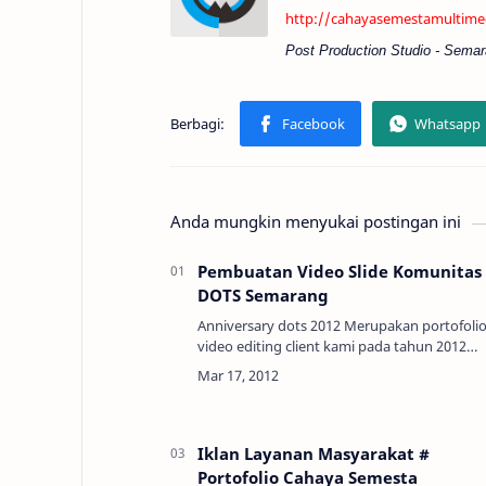
http://cahayasemestamultime
Post Production Studio - Sem
Anda mungkin menyukai postingan ini
Pembuatan Video Slide Komunitas
DOTS Semarang
Anniversary dots 2012 Merupakan portofolio
video editing client kami pada tahun 2012
untuk display video ulang tahun komunitas
blogger dots semarang. Pembuatan video…
Iklan Layanan Masyarakat #
Portofolio Cahaya Semesta