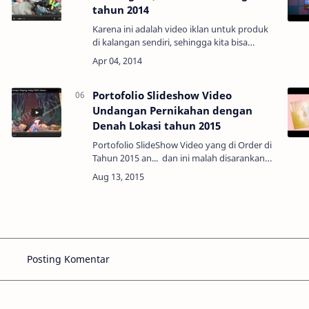
tahun 2014
Karena ini adalah video iklan untuk produk
di kalangan sendiri, sehingga kita bisa
tampilkan sebagai portofolio atau contoh
project yang pernah kita buat... dan kali ini
adalah vid…
Portofolio Slideshow Video
Undangan Pernikahan dengan
Denah Lokasi tahun 2015
Portofolio SlideShow Video yang di Order di
Tahun 2015 an... dan ini malah disarankan
h
untuk jadi portofolio.. saya sangat berterima
kasih, sehingga ini kita upload ke channel…
Posting Komentar