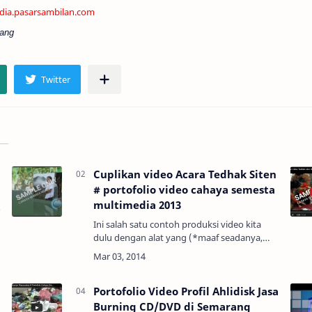
dia.pasarsambilan.com
arang
Cuplikan video Acara Tedhak Siten
# portofolio video cahaya semesta
multimedia 2013
Ini salah satu contoh produksi video kita
dulu dengan alat yang (*maaf seadanya,
handycam samsung hd) tetapi klien
menerimanya dengan baik dan tidak
memandang alat, sehingga kita …
Portofolio Video Profil Ahlidisk Jasa
Burning CD/DVD di Semarang