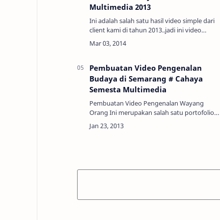
Multimedia 2013
Ini adalah salah satu hasil video simple dari
client kami di tahun 2013..jadi ini video
konsep slideshow untuk iklan sederhana,
dengan beberapa materi sudah
dikumpulkan client.. ki…
Pembuatan Video Pengenalan
Budaya di Semarang # Cahaya
Semesta Multimedia
Pembuatan Video Pengenalan Wayang
Orang Ini merupakan salah satu portofolio
editing video pilihan kami yang di pesan ole
salah satu client kami pada tahun 2013 di
semarang yang…