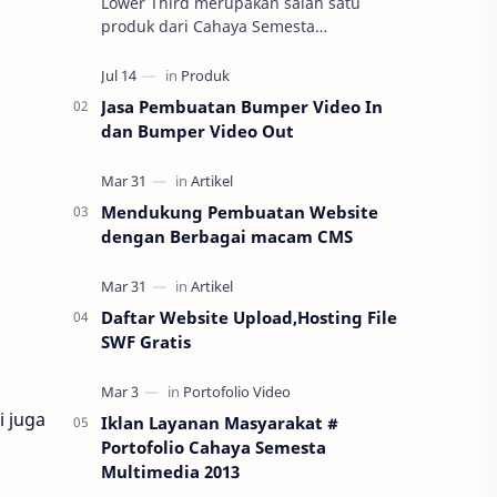
Lower Third merupakan salah satu
produk dari Cahaya Semesta
Multimedia. Lower-Third merupakan
Tampilan Grafis yag ditampilkan
diantara area ju…
Jasa Pembuatan Bumper Video In
dan Bumper Video Out
Mendukung Pembuatan Website
dengan Berbagai macam CMS
Daftar Website Upload,Hosting File
SWF Gratis
i juga
Iklan Layanan Masyarakat #
Portofolio Cahaya Semesta
Multimedia 2013